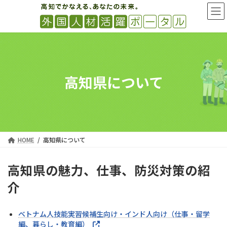
コ
ナ
ン
ビ
テ
ゲ
ン
ー
ツ
シ
へ
ョ
ス
ン
キ
に
高知県について
ッ
移
プ
動
HOME
高知県について
高知県の魅力、仕事、防災対策の紹
介
ベトナム人技能実習候補生向け・インド人向け（仕事・留学
編、暮らし・教育編）