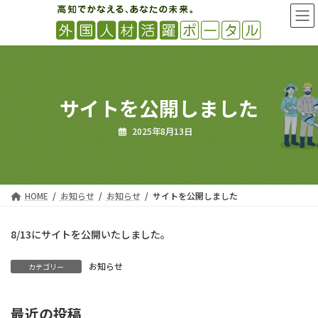
コ
ナ
ン
ビ
テ
ゲ
ン
ー
ツ
シ
へ
ョ
ス
ン
サイトを公開しました
キ
に
ッ
移
2025年8月13日
プ
動
HOME
お知らせ
お知らせ
サイトを公開しました
8/13にサイトを公開いたしました。
お知らせ
カテゴリー
最近の投稿